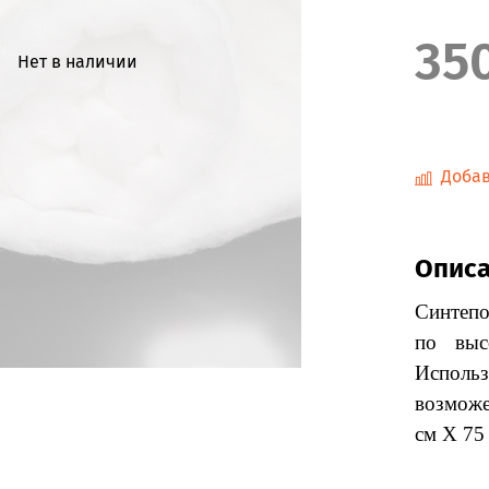
35
Нет в наличии
Добав
Опис
Синтепо
по выс
Использ
возможе
см Х 75