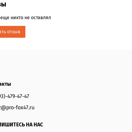
вы
еще никто не оставлял
ать отзыв
акты
93)-479-47-47
z@pro-fox47.ru
ИШИТЕСЬ НА НАС