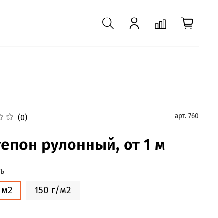
арт.
760
(0)
епон рулонный, от 1 м
ть
/м2
150 г/м2