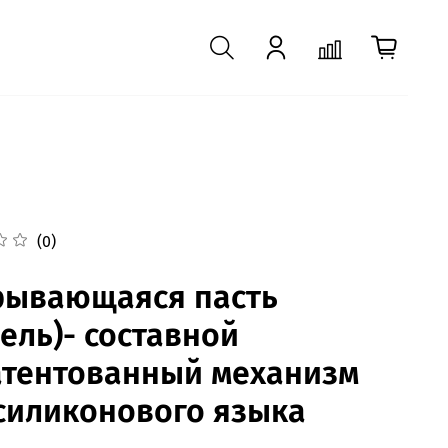
(0)
рывающаяся пасть
ель)- составной
атентованный механизм
 силиконового языка