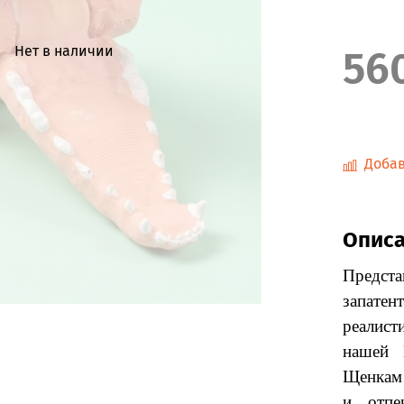
56
Нет в наличии
Добав
Опис
Предс
запате
реалист
нашей 
Щенкам 
и отпе