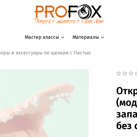
Мастер классы
Материалы
оры и аксессуары по щенкам с Пастью
Отк
(мод
зап
без