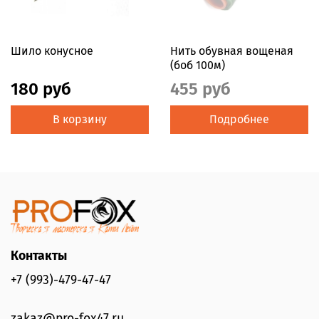
Шило конусное
Нить обувная вощеная
(боб 100м)
180 руб
455 руб
В корзину
Подробнее
Контакты
+7 (993)-479-47-47
zakaz@pro-fox47.ru